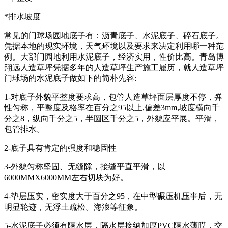
*排水坡度
常见的门球场园地底子有：沥青底子、水泥底子、碎石底子。
凭据本地的现实环境，天气环境以及要求来决定利用哪一种范
例。大部门园地利用水泥底子，经济实用，性价比高。青岛博
翔远人造草坪凭据多年的人造草坪生产施工履历，就人造草坪
门球场的水泥底子做如下的简朴先容:
1-对底子外貌平整度要求高，包管人造草坪面层厚度不停，弹
性匀称，平整度及格率在百分之95以上,偏差3mm,坡度横向千
分之8，纵向千分之5，半圆区千分之5，外貌应平展。平滑，
包管排水。
2-底子具有肯定的强度和稳固性
3-外貌匀称坚固、无缝隙，接缝平直平滑，以
6000MMX6000MM左右切块为好。
4-垫层压实，密实度大于百分之95，在中型碾压机压事后，无
明显轮迹，无浮土疏松。海浪等征象。
5-水泥底子必须有隔水层，隔水层接纳加厚PVC隔水薄膜，交